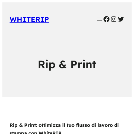
Faceboo
Instag
Twit
WHITERIP
Rip & Print
Rip & Print: ottimizza il tuo flusso di lavoro di
stampa con WhiteRIP